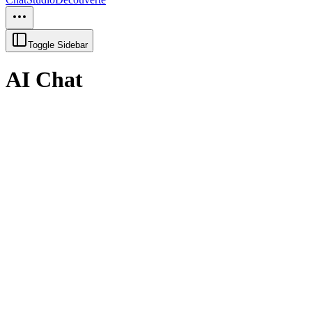
Toggle Sidebar
AI Chat
Créer une image
Créer une image
Générer des visuels époustouflant