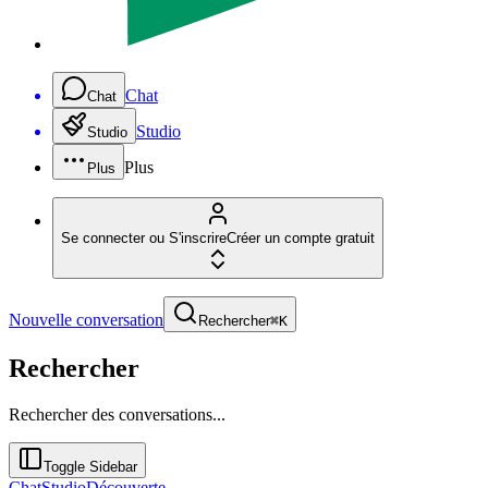
Chat
Chat
Studio
Studio
Plus
Plus
Se connecter ou S'inscrire
Créer un compte gratuit
Nouvelle conversation
Rechercher
⌘K
Rechercher
Rechercher des conversations...
Toggle Sidebar
Chat
Studio
Découverte